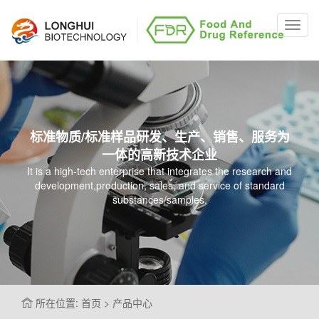
Toggl
navig
标准物质/标准样品研发、生产、销售、服务为
一体的高新技术企业
It is a high-tech enterprise that integrates the research and
development,production, sales, and service of standard
substances/samples.
所在位置: 首页 > 产品中心