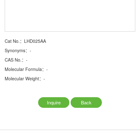
Cat No.：LHD025AA
Synonyms：-
CAS No.：-
Molecular Formula：-
Molecular Weight：-
Inquire
Back