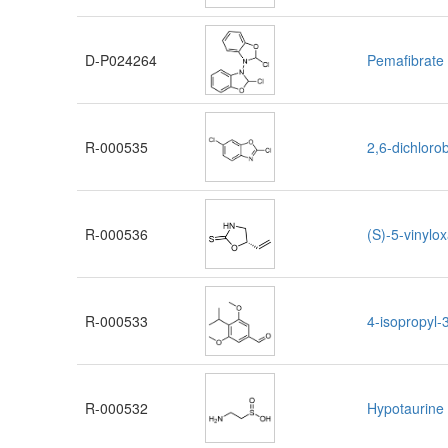
D-P024264
Pemafibrate 
R-000535
2,6-dichloro
R-000536
(S)-5-vinylox
R-000533
4-isopropyl
R-000532
Hypotaurine