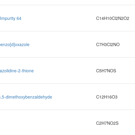
Impurity 64
C14H10Cl2N2O2
benzo[d]oxazole
C7H3Cl2NO
azolidine-2-thione
C5H7NOS
-3,5-dimethoxybenzaldehyde
C12H16O3
C2H7NO2S