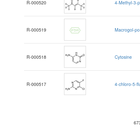
R-000520
4-Methyl-3-
R-000519
Macrogol-pol
R-000518
Cytosine
R-000517
4-chloro-5-f
67