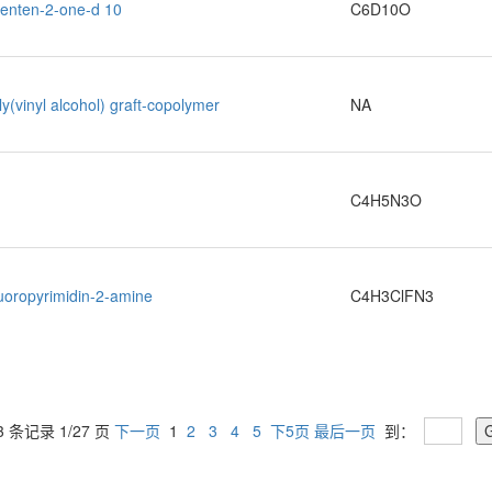
penten-2-one-d 10
C6D10O
y(vinyl alcohol) graft-copolymer
NA
C4H5N3O
luoropyrimidin-2-amine
C4H3ClFN3
3 条记录 1/27 页
下一页
1
2
3
4
5
下5页
最后一页
到：