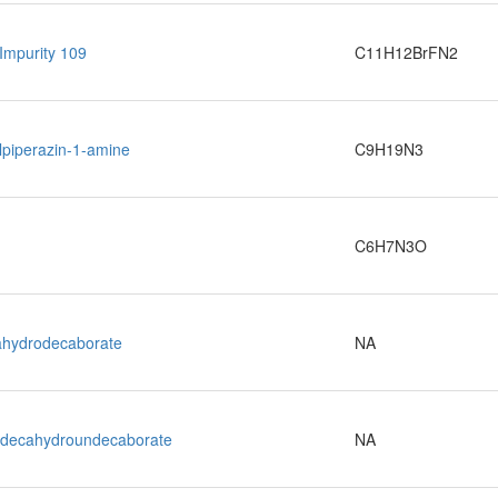
Impurity 109
C11H12BrFN2
lpiperazin-1-amine
C9H19N3
C6H7N3O
hydrodecaborate
NA
adecahydroundecaborate
NA