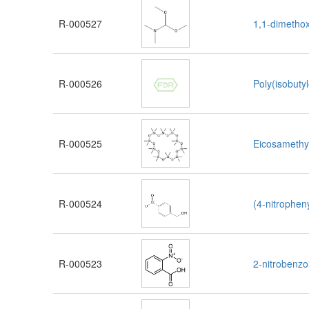
R-000527
1,1-dimetho
R-000526
Poly(isobuty
R-000525
Eicosamethy
R-000524
(4-nitrophen
R-000523
2-nitrobenzo