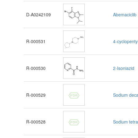
D-A0242109
Abemaciclib 
R-000531
4-cyclopenty
R-000530
2-Isoniazid
R-000529
Sodium deca
R-000528
Sodium tetr