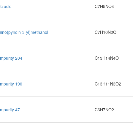
ic acid
C7H5NO4
ino)pyridin-3-yl)methanol
C7H10N2O
Impurity 204
C13H14N4O
Impurity 190
C13H11N3O2
mpurity 47
C6H7NO2