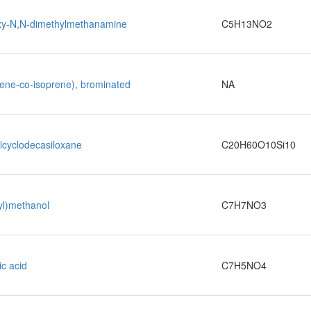
xy-N,N-dimethylmethanamine
C5H13NO2
lene-co-isoprene), brominated
NA
lcyclodecasiloxane
C20H60O10Si10
yl)methanol
C7H7NO3
ic acid
C7H5NO4