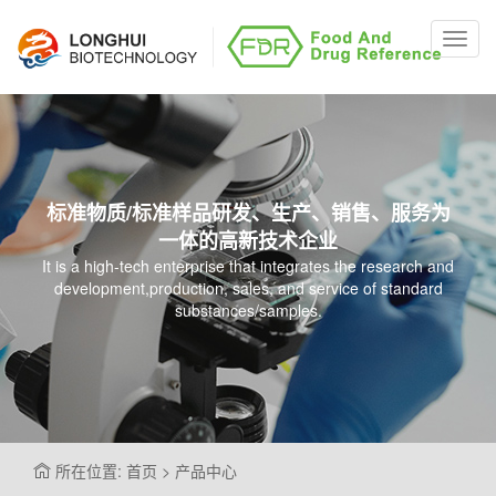
Toggl
navig
标准物质/标准样品研发、生产、销售、服务为
一体的高新技术企业
It is a high-tech enterprise that integrates the research and
development,production, sales, and service of standard
substances/samples.
所在位置: 首页 > 产品中心