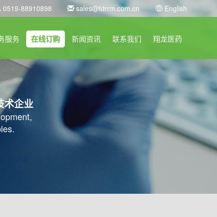
0519-88910898
sales@fdrrm.com.cn
English
务服务
在线订购
新闻资讯
联系我们
翔龙医药
技术企业
elopment,
les.