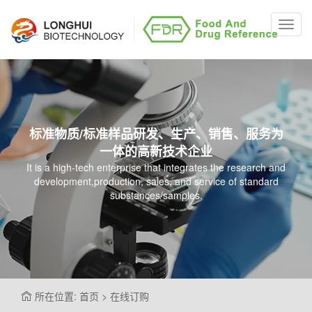
Toggl
navig
标准物质/标准样品研发、生产、销售、服务为
一体的高新技术企业
It is a high-tech enterprise that integrates the research and
development,production, sales, and service of standard
substances/samples.
所在位置: 首页 > 在线订购