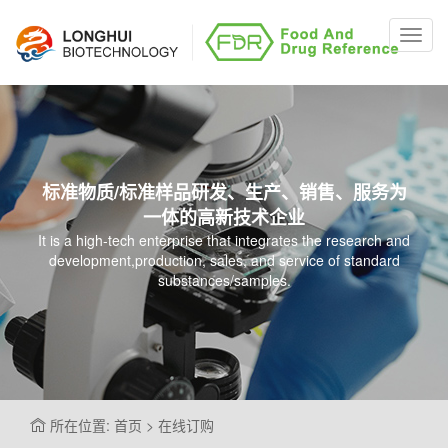
Toggl
navig
标准物质/标准样品研发、生产、销售、服务为
一体的高新技术企业
It is a high-tech enterprise that integrates the research and
development,production, sales, and service of standard
substances/samples.
所在位置: 首页 > 在线订购