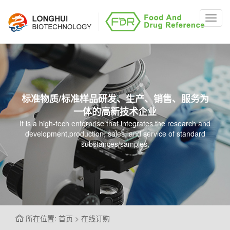
Toggl
navig
标准物质/标准样品研发、生产、销售、服务为
一体的高新技术企业
It is a high-tech enterprise that integrates the research and
development,production, sales, and service of standard
substances/samples.
所在位置: 首页 > 在线订购