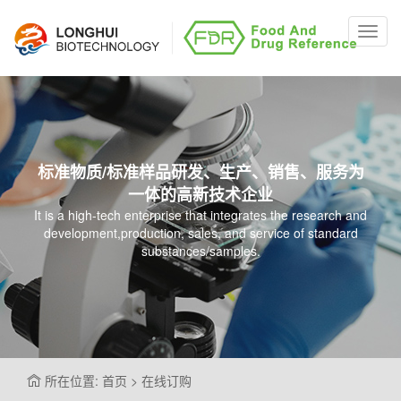
Toggl
navig
标准物质/标准样品研发、生产、销售、服务为
一体的高新技术企业
It is a high-tech enterprise that integrates the research and
development,production, sales, and service of standard
substances/samples.
所在位置: 首页 > 在线订购